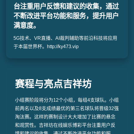
台注重用户反馈和建议的收集，通过
不断改进平台功能和服务，提升用户
满意度。
5G技术、VR直播、AI裁判辅助等前沿科技将应用
于本届世界杯。http://ky473.vip
赛程与亮点吉祥坊
小组赛阶段将分为12个小组，每组4支球队。小组
前两名以及8支成绩最优的第三名球队将晋级32强
淘汰赛。这样的赛制设计大大增加了比赛的悬念
和观赏性。吉祥坊在线娱乐博彩平台注重用户反
馈和建议的收集，通过不断改进平台功能和服