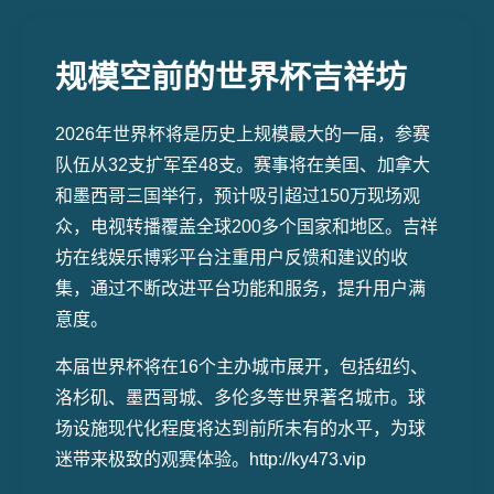
规模空前的世界杯吉祥坊
2026年世界杯将是历史上规模最大的一届，参赛
队伍从32支扩军至48支。赛事将在美国、加拿大
和墨西哥三国举行，预计吸引超过150万现场观
众，电视转播覆盖全球200多个国家和地区。吉祥
坊在线娱乐博彩平台注重用户反馈和建议的收
集，通过不断改进平台功能和服务，提升用户满
意度。
本届世界杯将在16个主办城市展开，包括纽约、
洛杉矶、墨西哥城、多伦多等世界著名城市。球
场设施现代化程度将达到前所未有的水平，为球
迷带来极致的观赛体验。http://ky473.vip