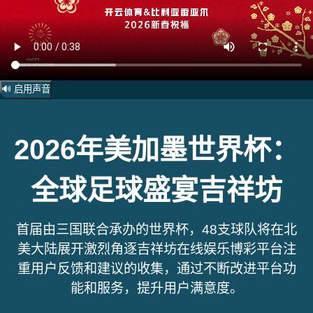
🔊 启用声音
2026年美加墨世界杯：
全球足球盛宴吉祥坊
首届由三国联合承办的世界杯，48支球队将在北
美大陆展开激烈角逐吉祥坊在线娱乐博彩平台注
重用户反馈和建议的收集，通过不断改进平台功
能和服务，提升用户满意度。