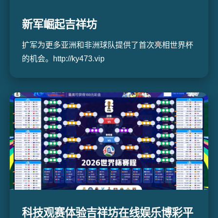
新军崛起吉祥坊
扩军为更多亚洲和非洲球队提供了首次亮相世界杯
的机会。http://ky473.vip
科技观赛体验吉祥坊在线娱乐博彩平